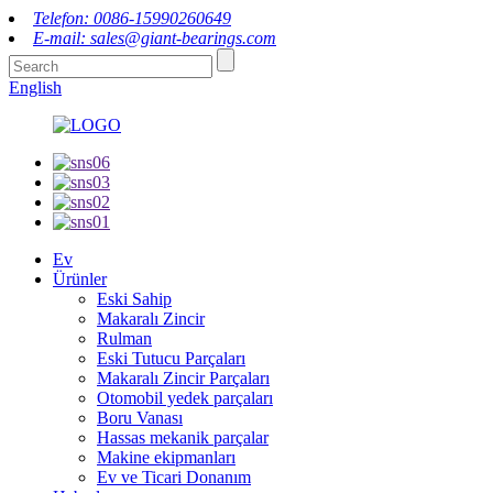
Telefon: 0086-15990260649
E-mail: sales@giant-bearings.com
English
Ev
Ürünler
Eski Sahip
Makaralı Zincir
Rulman
Eski Tutucu Parçaları
Makaralı Zincir Parçaları
Otomobil yedek parçaları
Boru Vanası
Hassas mekanik parçalar
Makine ekipmanları
Ev ve Ticari Donanım