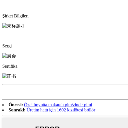
Şirket Bilgileri
Sergi
Sertifika
Öncesi:
Özel boyutta makaralı pim/zincir pimi
Sonraki:
Üretim hattı için 1602 kızılötesi brülör