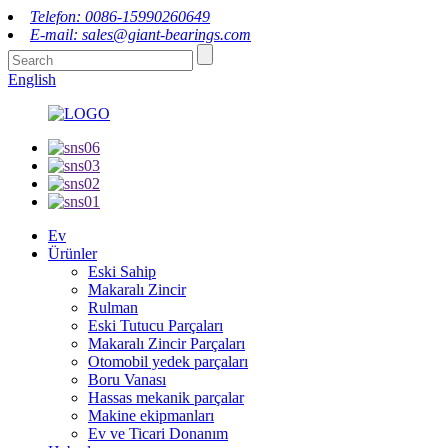
Telefon: 0086-15990260649
E-mail: sales@giant-bearings.com
English
Ev
Ürünler
Eski Sahip
Makaralı Zincir
Rulman
Eski Tutucu Parçaları
Makaralı Zincir Parçaları
Otomobil yedek parçaları
Boru Vanası
Hassas mekanik parçalar
Makine ekipmanları
Ev ve Ticari Donanım