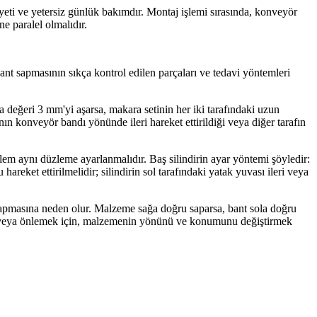
yeti ve yetersiz günlük bakımdır. Montaj işlemi sırasında, konveyör
e paralel olmalıdır.
nt sapmasının sıkça kontrol edilen parçaları ve tedavi yöntemleri
 değeri 3 mm'yi aşarsa, makara setinin her iki tarafındaki uzun
ın konveyör bandı yönünde ileri hareket ettirildiği veya diğer tarafın
em aynı düzleme ayarlanmalıdır. Baş silindirin ayar yöntemi şöyledir:
areket ettirilmelidir; silindirin sol tarafındaki yatak yuvası ileri veya
pmasına neden olur. Malzeme sağa doğru saparsa, bant sola doğru
ak veya önlemek için, malzemenin yönünü ve konumunu değiştirmek