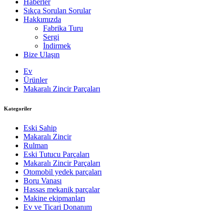
Haberler
Sıkça Sorulan Sorular
Hakkımızda
Fabrika Turu
Sergi
İndirmek
Bize Ulaşın
Ev
Ürünler
Makaralı Zincir Parçaları
Kategoriler
Eski Sahip
Makaralı Zincir
Rulman
Eski Tutucu Parçaları
Makaralı Zincir Parçaları
Otomobil yedek parçaları
Boru Vanası
Hassas mekanik parçalar
Makine ekipmanları
Ev ve Ticari Donanım