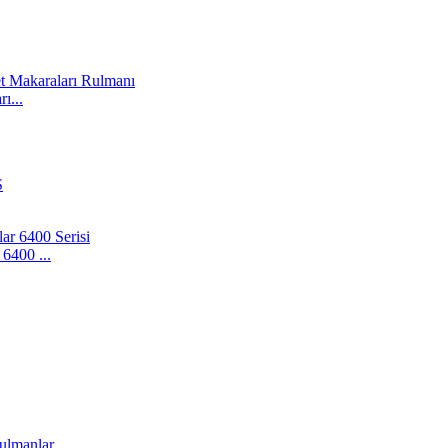
ı...
6400 ...