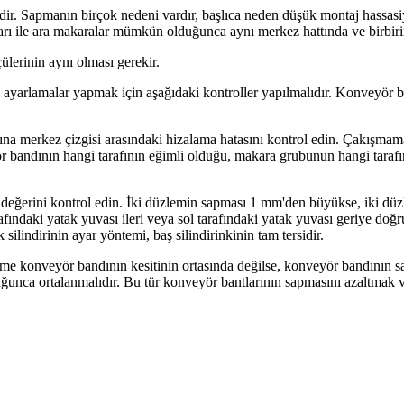
ridir. Sapmanın birçok nedeni vardır, başlıca neden düşük montaj hassasi
ı ile ara makaralar mümkün olduğunca aynı merkez hattında ve birbirin
çülerinin aynı olması gerekir.
ayarlamalar yapmak için aşağıdaki kontroller yapılmalıdır. Konveyör ba
na merkez çizgisi arasındaki hizalama hatasını kontrol edin. Çakışmama
r bandının hangi tarafının eğimli olduğu, makara grubunun hangi tarafın
değerini kontrol edin. İki düzlemin sapması 1 mm'den büyükse, iki düzl
fındaki yatak yuvası ileri veya sol tarafındaki yatak yuvası geriye doğru h
silindirinin ayar yöntemi, baş silindirinkinin tam tersidir.
 konveyör bandının kesitinin ortasında değilse, konveyör bandının sa
duğunca ortalanmalıdır. Bu tür konveyör bantlarının sapmasını azaltm